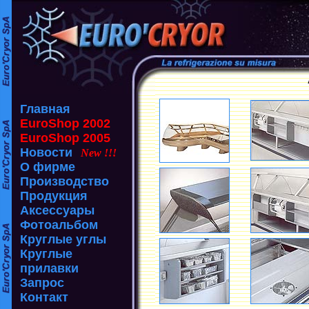
Главная
EuroShop 2002
EuroShop 2005
Новости
New !!!
О фирме
Производство
Продукция
Аксессуары
Фотоальбом
Круглые углы
Круглые
прилавки
Запрос
Контакт