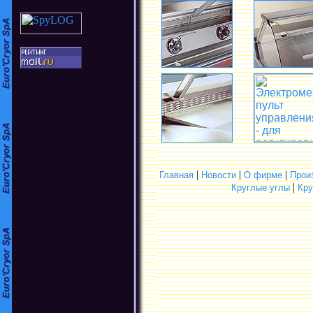
|
|
|
Главная
Новости
О фирме
Прои
|
Круглые углы
Кру